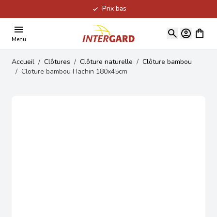
Prix bas
Allez au contenu
Voir le
Menu
Accueil
/
Clôtures
/
Clôture naturelle
/
Clôture bambou
/
Cloture bambou Hachin 180x45cm