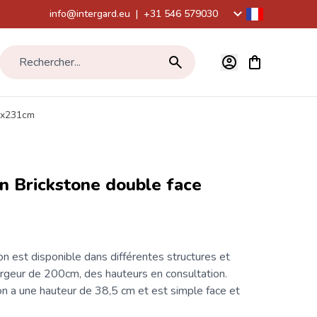
info@intergard.eu
|
+31 546 579030
Voir le panier,
Rechercher...
00x231cm
n Brickstone double face
on
est disponible dans différentes structures et
argeur de 200cm, des hauteurs en consultation.
n a une hauteur de 38,5 cm et est simple face et