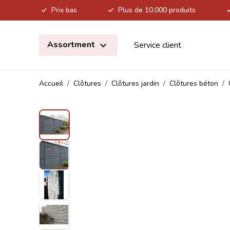
Prix bas
Plus de 10.000 produits
Allez au contenu
Assortment
Service client
Accueil
/
Clôtures
/
Clôtures jardin
/
Clôtures béton
/