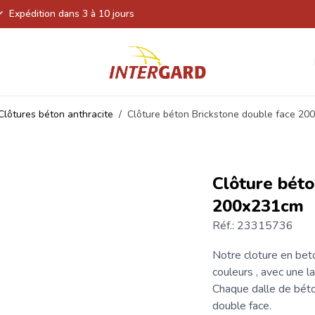
Expédition dans 3 à 10 jours
Clôtures béton anthracite
/
Clôture béton Brickstone double face 2
Clôture béto
200x231cm
Réf.: 23315736
Notre
cloture en bet
couleurs , avec une l
Chaque dalle de béto
double face.