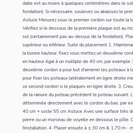
dalle est au moins à quelques centimètres dans le sol
fondation). Si nécessaire, soulevez ou abaissez le pre
Astuce Mesurez sous le premier cordon sur toute la l
Vérifiez si le dessous de la première plaque est au m
sol (certainement pas au-dessus de la fondation). Pla
supérieur ou inférieur. Suite du placement 1. Maintena
la bonne hauteur, fixez vous mettez un deuxième cordon
en hauteur égal à un multiple de 40 cm, par exemple 
deuxième cordon a pour but d'amener les poteaux à la
pour fixer les poteaux latéralement en ligne droite me
ce second cordon si le plaques en ligne droite. 3. Cre
de la rainure du poteau précédent le poteau suivant. 
déterminée directement avec le cordon du bas. par e
40 cm + socle 55 cm Astuce Avec une surface très dou
pierre ou un morceau de voyelle en dessous le pôle. C
l'installation. 4. Placer ensuite à ± 30 cm & 1,70 m - m