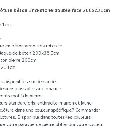
clôture béton Brickstone double face 200x231cm
231cm
e
re en béton armé très robuste
plaque de béton 200x38,5cm
éton pierre 200cm
u 231cm
rs disponibles sur demande
designs possible sur demande
rents motif de pierre
urs standard gris, anthracite, marron et jaune
clôture
dans une couleur spécifique? Commander
lotures. Disponible dans toutes les couleurs
ue votre paravue de pierre obtiendra votre couleur