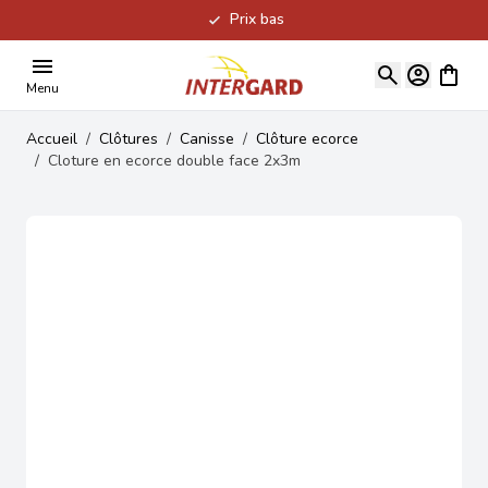
Prix bas
Allez au contenu
Voir le
Menu
Accueil
/
Clôtures
/
Canisse
/
Clôture ecorce
/
Cloture en ecorce double face 2x3m