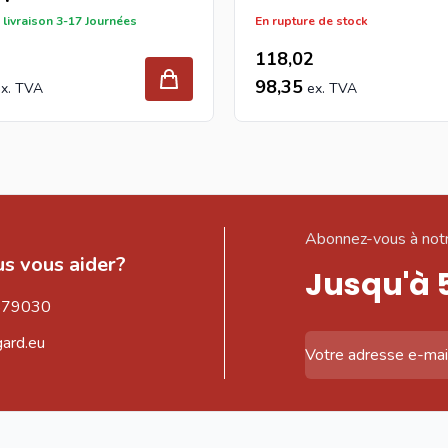
 livraison 3-17 Journées
En rupture de stock
118,02
98,35
Abonnez-vous à notr
s vous aider?
Jusqu'à 
579030
gard.eu
Adresse email