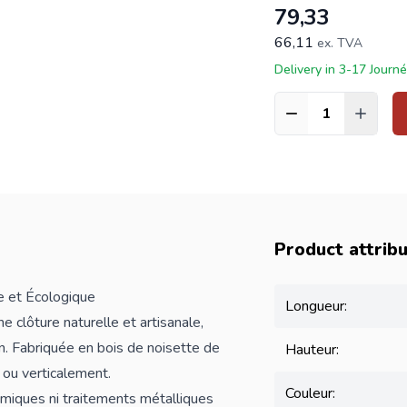
79,33
66,11
ex. TVA
Delivery in 3-17 Journ
Quantité
Product attrib
e et Écologique
Longueur:
e clôture naturelle et artisanale,
n. Fabriquée en bois de noisette de
Hauteur:
t ou verticalement.
Couleur:
imiques ni traitements métalliques