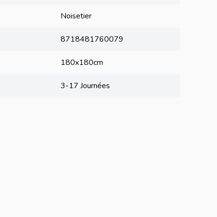
Noisetier
8718481760079
180x180cm
3-17 Journées