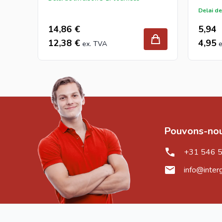
Delai de
14,86 €
5,94
12,38 €
4,95
Pouvons-nou
+31 546 
info@inter