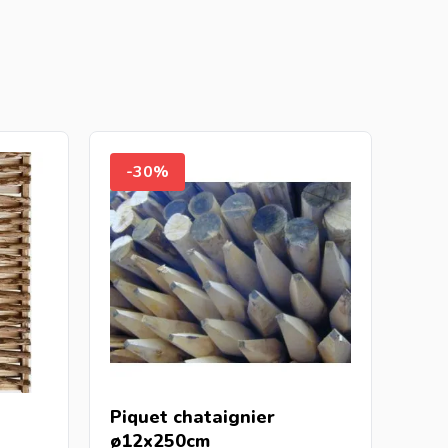
-30%
Piquet chataignier
ø12x250cm