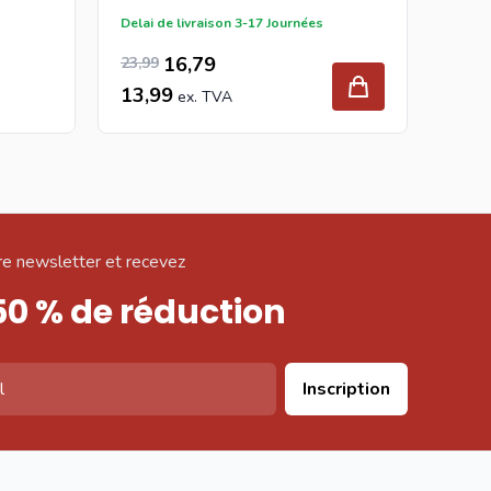
Delai de livraison 3-17 Journées
19,99
Prix Spécial
Prix normal
16,79
23,99
13,99
e newsletter et recevez
50 % de réduction
Inscription