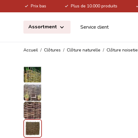
Prix bas
Plus de 10.000 produits
Allez au contenu
Assortment
Service client
Accueil
/
Clôtures
/
Clôture naturelle
/
Clôture noisetie