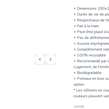
+ Dimensions 180x
+ Durée de vie de pl
+ Respectueux de l'e
+ Fait à la main
+ Peut être placé à l
+ Pas de défrichement
+ Aucune imprégnatio
+ Complètement nat
+ 100% recyclable
+ Recommandé par les
Logement, de l'Aména
+ Biodégradable
+
Poteaux
en bois ou
option
* Les
clôtures
en coud
couleurs peuvent vari
109,08