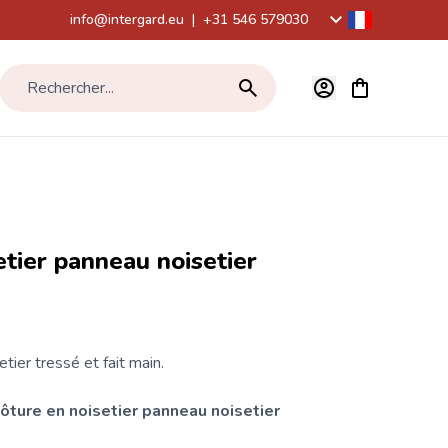
info@intergard.eu
|
+31 546 579030
Voir le panier,
Rechercher...
etier panneau noisetier
tier tressé et fait main.
lôture
en noisetier panneau noisetier