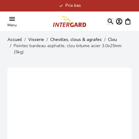
Prix bas
Allez au contenu
Voir le
Menu
Accueil
/
Visserie
/
Chevilles, clous & agrafes
/
Clou
/
Pointes bardeau asphalte, clou bitume acier 3.0x25mm
(5kg)