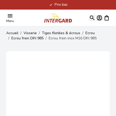
Prix bas
Allez au contenu
Voir le
Menu
Accueil
/
Visserie
/
Tiges filetées & écrous
/
Ecrou
/
Ecrou frein DIN 985
/
Ecrou frein inox M16 DIN 985