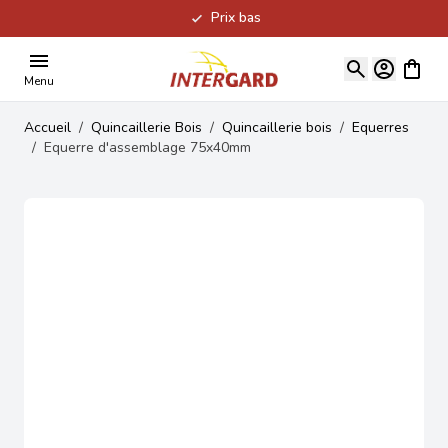
Prix bas
Allez au contenu
Voir le
Menu
Accueil
/
Quincaillerie Bois
/
Quincaillerie bois
/
Equerres
/
Equerre d'assemblage 75x40mm