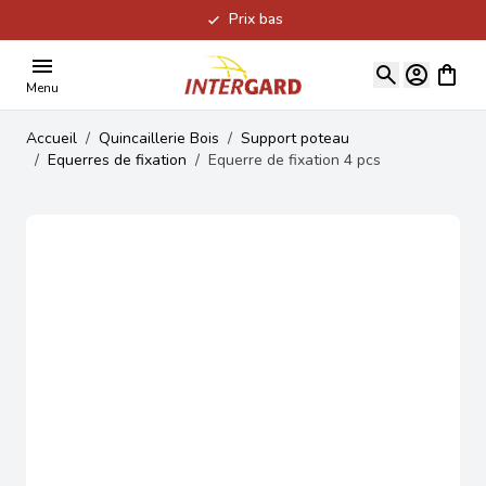
Prix bas
Allez au contenu
Voir le
Menu
Accueil
/
Quincaillerie Bois
/
Support poteau
/
Equerres de fixation
/
Equerre de fixation 4 pcs