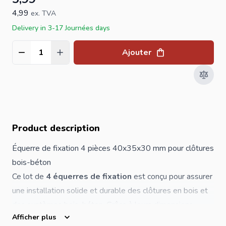
4,99
ex. TVA
Delivery in 3-17 Journées days
Ajouter
Quantité
Product description
Équerre de fixation 4 pièces 40x35x30 mm pour clôtures
bois-béton
Ce lot de
4 équerres de fixation
est conçu pour assurer
une installation solide et durable des clôtures en bois et
des systèmes bois-béton. Grâce à leurs dimensions
Afficher plus
compactes de
40 x 35 x 30 mm
, ces supports