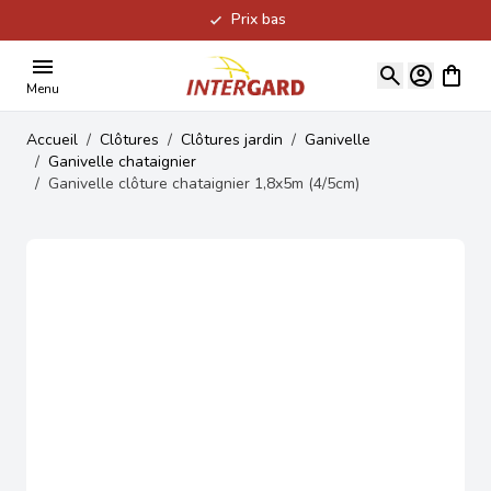
Prix bas
Allez au contenu
Voir le
Menu
Accueil
/
Clôtures
/
Clôtures jardin
/
Ganivelle
/
Ganivelle chataignier
/
Ganivelle clôture chataignier 1,8x5m (4/5cm)