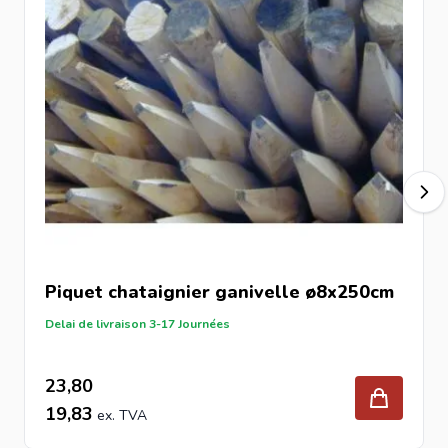
Prix
Bas prix
Acheter la ganivelle Châtaignier 1,8x5m chez
Intergard ?
Commandez facilement en ligne et profitez d’une clôture
naturelle, robuste et durable, idéale pour votre jardin ou
parcelle.
Piquet chataignier ganivelle ø8x250cm
Delai de livraison 3-17 Journées
23,80
19,83