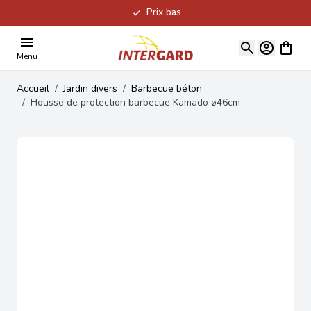
Prix bas
Allez au contenu
Voir le
Menu
Accueil
/
Jardin divers
/
Barbecue béton
/
Housse de protection barbecue Kamado ø46cm