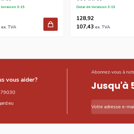
 livraison 3-15
Delai de livraison 3-15
128,92
107,43
Abonnez-vous à notr
s vous aider?
Jusqu'à 
579030
gard.eu
Adresse email