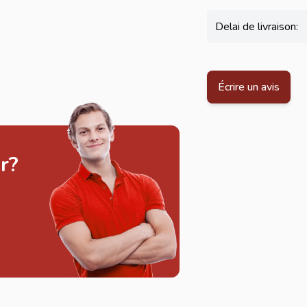
Delai de livraison:
Écrire un avis
r?