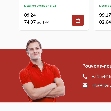
Delai de livraison 3-15
Delai de
89,24
99,17
74,37
82,64
Pouvons-nou
+31 546 
info@inter