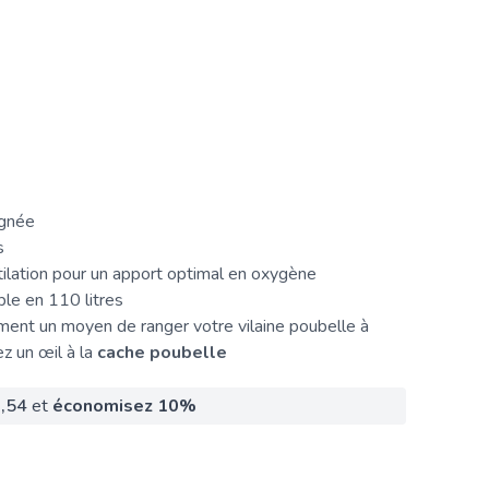
ignée
s
ilation pour un apport optimal en oxygène
le en 110 litres
ent un moyen de ranger votre vilaine poubelle à
ez un œil à la
cache poubelle
,54
et
économisez
10
%