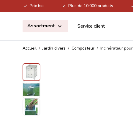
Prix bas
Plus de 10.000 produits
Allez au contenu
Assortment
Service client
Accueil
/
Jardin divers
/
Composteur
/
Incinérateur pou