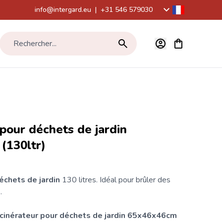
info@intergard.eu
|
+31 546 579030
Voir le panier,
Rechercher...
 pour déchets de jardin
(130ltr)
échets de jardin
130 litres. Idéal pour brûler des
.
ncinérateur pour déchets de jardin 65x46x46cm