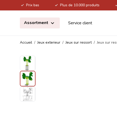
Prix bas
Plus de 10.000 produits
Allez au contenu
Assortment
Service client
Accueil
/
Jeux exterieur
/
Jeux sur ressort
/
Jeux sur re