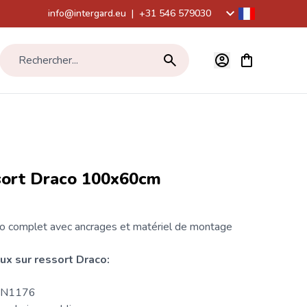
info@intergard.eu
|
+31 546 579030
Voir le panier,
Rechercher...
ssort Draco 100x60cm
o complet avec ancrages et matériel de montage
ux sur ressort Draco:
EN1176