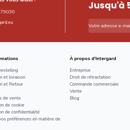
Jusqu'à 
579030
gard.eu
Adresse email
rmations
À propos d'Intergard
estelling
Entreprise
n et livraison
Droit de rétractation
n et Retour
Commande commerciale
Vente
s de vente
Blog
on de cookie
on de confidentialité
vos préférences en matière de