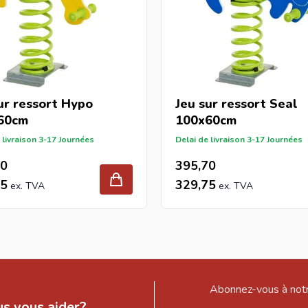
ur ressort Hypo
Jeu sur ressort Seal
60cm
100x60cm
 livraison 3-17 Journées
Delai de livraison 3-17 Journées
70
395,70
75
329,75
Abonnez-vous à notr
s vous aider?