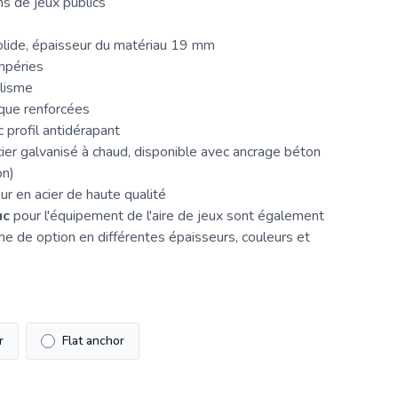
ns de jeux publics
lide, épaisseur du matériau 19 mm
mpéries
lisme
que renforcées
profil antidérapant
ier galvanisé à chaud, disponible avec ancrage béton
on)
r en acier de haute qualité
uc
pour l'équipement de l'aire de
jeux
sont également
me de option en différentes épaisseurs, couleurs et
r
Flat anchor