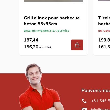
Grille inox pour barbecue
Tiroi
beton 55x35cm
barb
Delai de livraison 3-17 Journées
En ruptu
187,44
193,
156,20
161,
Pouvons-nou
+31 546 
info@inter