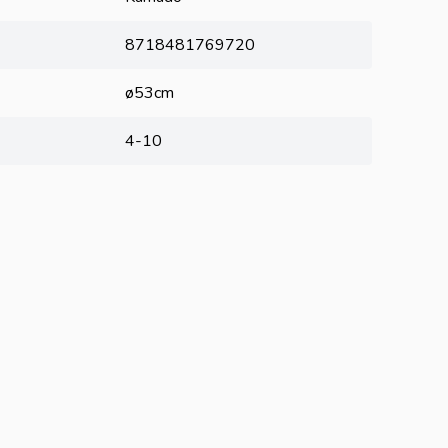
8718481769720
ø53cm
4-10