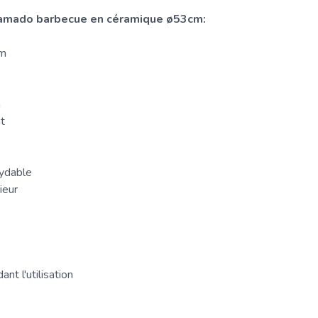
kamado barbecue en céramique ø53cm:
cm
m
nt
xydable
ieur
t l'utilisation