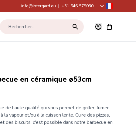
info@intergard.eu
|
+31 546 579030
Voir le panier,
Rechercher...
ecue en céramique ø53cm
e de haute qualité qui vous permet de griller, fumer,
, à la vapeur et/ou à la cuisson lente. Cuire des pizzas,
et des biscuits, c'est possible dans notre barbecue en