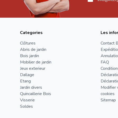
Categories
Les info
Clôtures
Contact B
Abris de jardin
Expéditio
Bois jardin
Annulatio
Mobilier de jardin
FAQ
Jeux exterieur
Condition
Dallage
Déclarati
Etang
Déclarati
Jardin divers
Modifier 
Quincaillerie Bois
cookies
Visserie
Sitemap
Soldes