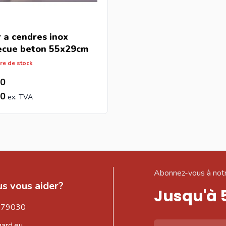
r a cendres inox
ecue beton 55x29cm
re de stock
80
50
Abonnez-vous à notr
s vous aider?
Jusqu'à 
579030
gard.eu
Adresse email