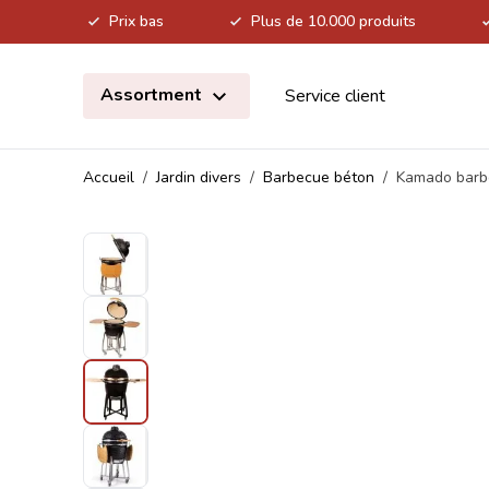
Prix bas
Plus de 10.000 produits
Allez au contenu
Assortment
Service client
Accueil
/
Jardin divers
/
Barbecue béton
/
Kamado barb