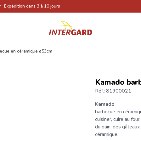
Expédition dans 3 à 10 jours
ecue en céramique ø53cm
Kamado barb
Réf.: 81900021
Kamado
barbecue
en céramiqu
cuisiner, cuire au four
du pain, des gâteaux 
céramique.