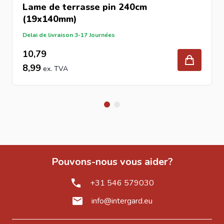
Lame de terrasse pin 240cm
Installez des lambourdes adaptées aux terrasses
(19x140mm)
extérieures.
Delai de livraison 3-17 Journées
Respectez l'espacement recommandé entre les supports.
10,79
Prévoyez un espace entre les lames pour favoriser la
8,99
ventilation.
Fixez les lames avec des
vis
inox résistantes à la
corrosion.
Contrôlez l'alignement et le niveau tout au long de
l'installation.
Conseils d'entretien
Pour préserver la beauté naturelle du bois, il est conseillé
Pouvons-nous vous aider?
de nettoyer régulièrement la terrasse afin d'éliminer les
salissures, feuilles et mousses. Une bonne circulation de
+31 546 579030
l'air sous la structure contribue également à prolonger la
info@intergard.eu
durée de vie de votre terrasse.
Pour compléter votre projet d'aménagement extérieur,