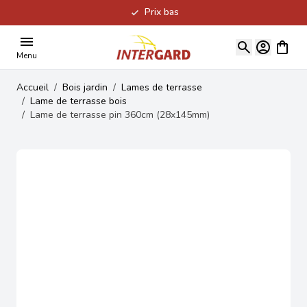
Prix bas
Allez au contenu
Voir le
Menu
Accueil
/
Bois jardin
/
Lames de terrasse
/
Lame de terrasse bois
/
Lame de terrasse pin 360cm (28x145mm)