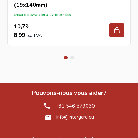
des eaux de pluie.
(19x140mm)
Installez une structure porteuse adaptée à l’extérieur.
Delai de livraison 3-17 Journées
Positionnez les lambourdes conformément aux
10,79
recommandations de pose.
8,99
Respectez les espacements nécessaires entre les lames
pour la ventilation.
Fixez les lames avec des
vis
inox adaptées aux
environnements extérieurs.
Contrôlez régulièrement l’alignement et le niveau pendant
l’installation.
Conseils pour préserver votre terrasse
Pouvons-nous vous aider?
Une terrasse bien entretenue conserve plus longtemps
son aspect naturel. Il est recommandé de nettoyer
+31 546 579030
régulièrement la surface afin d’éliminer les feuilles,
info@intergard.eu
mousses et autres salissures. Une bonne circulation de
l’air sous la terrasse contribue également à la durabilité