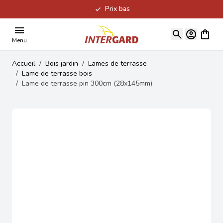
Prix bas
Allez au contenu
Voir le
Menu
Accueil
/
Bois jardin
/
Lames de terrasse
/
Lame de terrasse bois
/
Lame de terrasse pin 300cm (28x145mm)