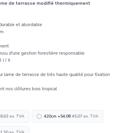
lame de terrasse modifié thermiquement
 durable et abordable
mm
ment
issu d'une gestion forestière responsable
I / II
r lame de terrasse de très haute qualité pour fixation
ent nos
clôtures
bois tropical
8,63
420cm
+
54,08
45,07
1,50