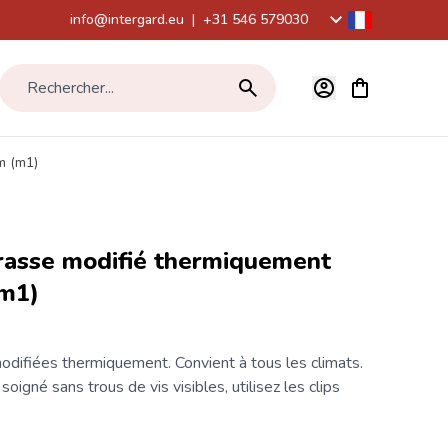
info@intergard.eu
|
+31 546 579030
Voir le panier,
Rechercher...
m (m1)
rasse modifié thermiquement
m1)
difiées thermiquement. Convient à tous les climats.
l soigné sans trous de
vis
visibles, utilisez les clips