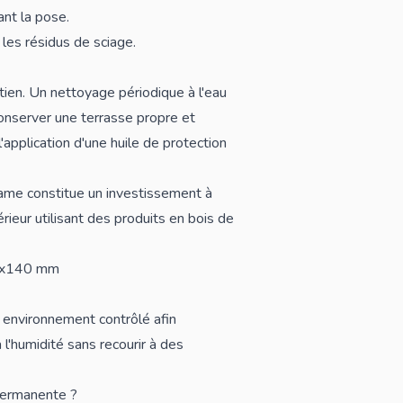
nt la pose.
r les résidus de sciage.
ien. Un nettoyage périodique à l'eau
conserver une terrasse propre et
l'application d'une huile de protection
e lame constitue un investissement à
ieur utilisant des
produits en bois de
26x140 mm
n environnement contrôlé afin
à l'humidité sans recourir à des
 permanente ?