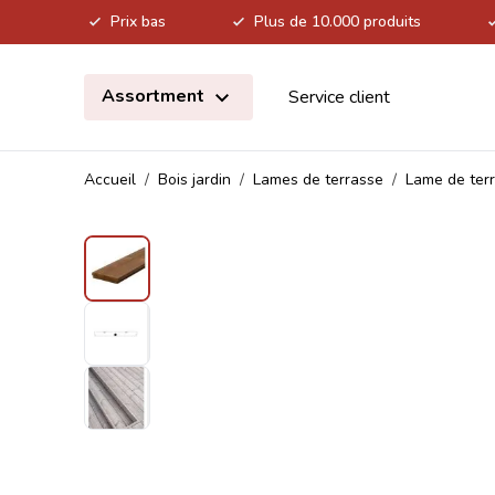
Prix bas
Plus de 10.000 produits
Allez au contenu
Assortment
Service client
Accueil
/
Bois jardin
/
Lames de terrasse
/
Lame de ter