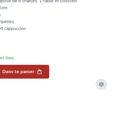
mposé de 6 chaises, 1 table et coussins
5cm
m
mpéries
et cappuccino
ées days
Dans le panier