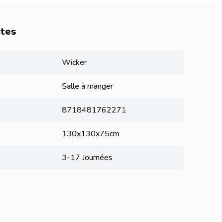
utes
Wicker
Salle à manger
8718481762271
130x130x75cm
3-17 Journées