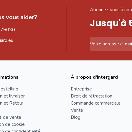
Abonnez-vous à notr
s vous aider?
Jusqu'à 
579030
gard.eu
Adresse email
rmations
À propos d'Intergard
estelling
Entreprise
n et livraison
Droit de rétractation
n et Retour
Commande commerciale
Vente
s de vente
Blog
on de cookie
on de confidentialité