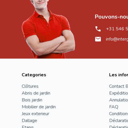
Pouvons-nou
+31 546 
info@inter
Categories
Les info
Clôtures
Contact B
Abris de jardin
Expéditio
Bois jardin
Annulatio
Mobilier de jardin
FAQ
Jeux exterieur
Condition
Dallage
Déclarati
Etang
Déclarati