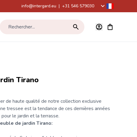
info@intergard.eu
|
+31 546 579030
Voir le panier,
Rechercher...
rdin Tirano
ier de haute qualité de notre collection exclusive
sine tressee
est la tendance de ces dernières années
pour le jardin et la terrasse.
euble de jardin Tirano: