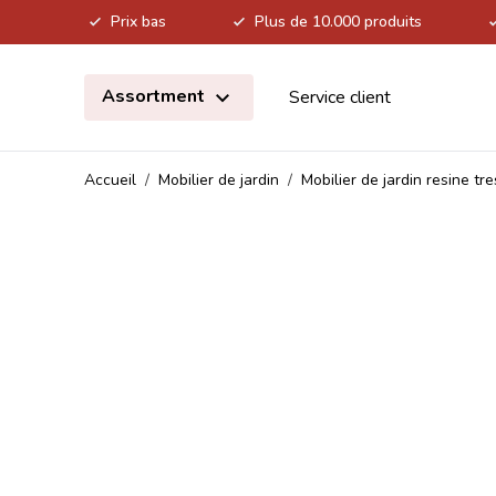
Prix bas
Plus de 10.000 produits
Allez au contenu
Assortment
Service client
Accueil
/
Mobilier de jardin
/
Mobilier de jardin resine tr