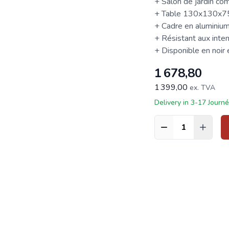
+ Salon de jardin co
+ Table 130x130x7
+ Cadre en aluminiu
+ Résistant aux inte
+ Disponible en noir 
1 678,80
1 399,00
ex. TVA
Delivery in 3-17 Journ
Quantité