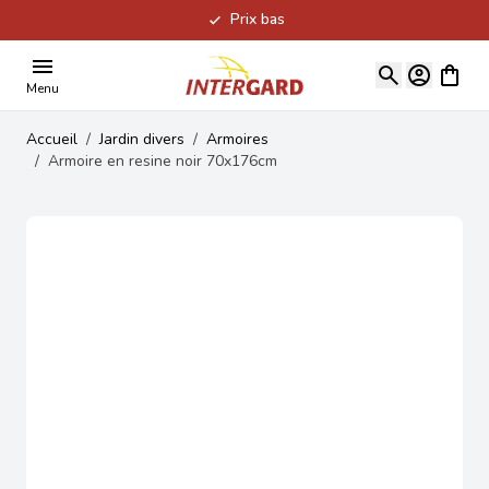
Prix bas
Allez au contenu
Voir le
Menu
Accueil
/
Jardin divers
/
Armoires
/
Armoire en resine noir 70x176cm