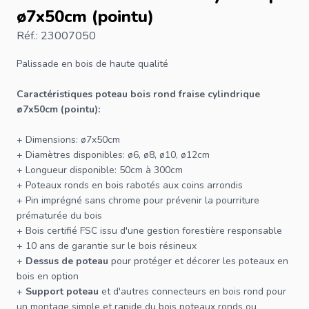
ø7x50cm (pointu)
Réf.: 23007050
Palissade en bois
de haute qualité
Caractéristiques
poteau bois
rond fraise cylindrique
ø7x50cm (pointu):
+ Dimensions: ø7x50cm
+ Diamètres disponibles: ø6, ø8, ø10, ø12cm
+ Longueur disponible: 50cm à 300cm
+ Poteaux ronds en bois rabotés aux coins arrondis
+ Pin imprégné sans chrome pour prévenir la pourriture
prématurée du bois
+ Bois certifié
FSC
issu d'une gestion forestière responsable
+ 10 ans de garantie sur le bois résineux
+
Dessus de poteau
pour protéger et décorer les
poteaux
en
bois en option
+
Support poteau
et d'autres connecteurs en bois rond pour
un montage simple et rapide du bois poteaux ronds ou