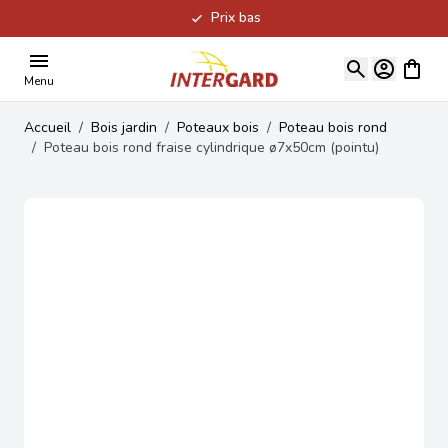
Prix bas
Allez au contenu
Voir le
Menu
Accueil
/
Bois jardin
/
Poteaux bois
/
Poteau bois rond
/
Poteau bois rond fraise cylindrique ø7x50cm (pointu)