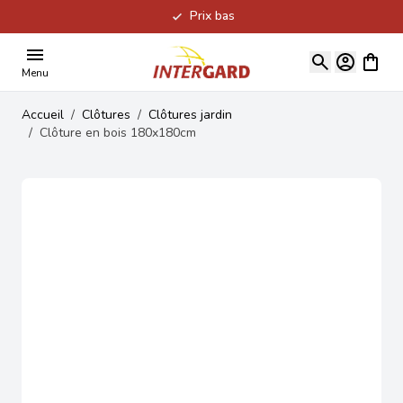
Prix bas
Allez au contenu
Voir le
Menu
Accueil
/
Clôtures
/
Clôtures jardin
/
Clôture en bois 180x180cm