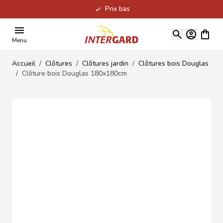
Prix bas
Allez au contenu
Voir le
Menu
Accueil
/
Clôtures
/
Clôtures jardin
/
Clôtures bois Douglas
/
Clôture bois Douglas 180x180cm