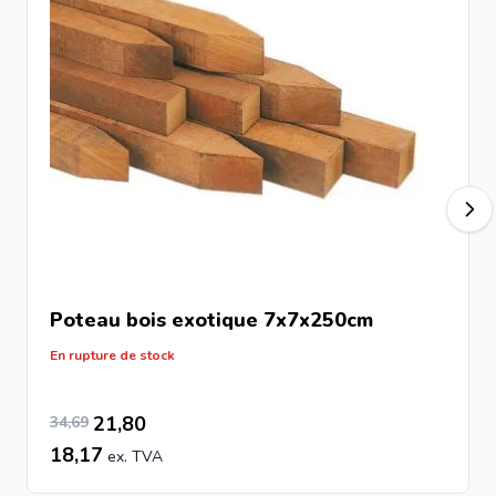
Poteau bois
exotique 7x7x250cm
En rupture de stock
28,91
Prix Spécial
Prix normal
21,80
34,69
18,17