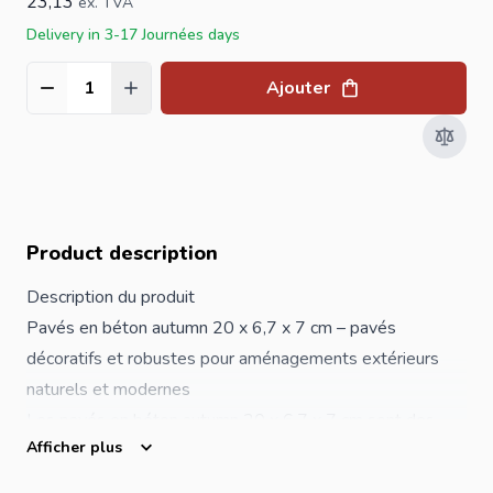
23,13
ex. TVA
Delivery in 3-17 Journées days
Ajouter
Quantité
Product description
Description du produit
Pavés en béton autumn 20 x 6,7 x 7 cm – pavés
décoratifs et robustes pour aménagements extérieurs
naturels et modernes
Les pavés en béton autumn 20 x 6,7 x 7 cm sont des
Afficher plus
pavés résistants avec un mélange de teintes naturelles
inspirées des couleurs automnales. Ils apportent une