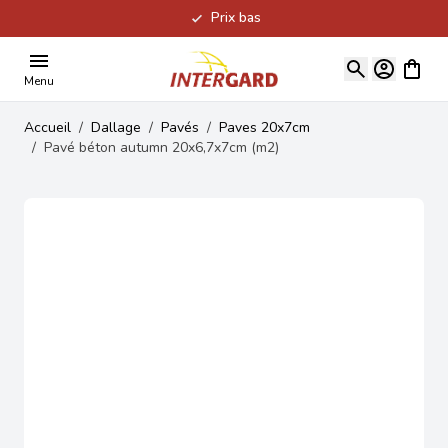
Prix bas
Allez au contenu
Voir le
Menu
Accueil
/
Dallage
/
Pavés
/
Paves 20x7cm
/
Pavé béton autumn 20x6,7x7cm (m2)