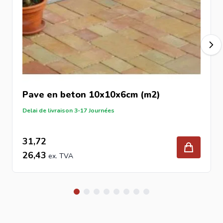
pente d’environ 2 cm par mètre.
Excavation :
Creuser selon la charge prévue.
Bordures :
Installer des bordures de stabilisation.
Fondation :
Couche de fondation compacte et stable.
Couche de pose :
4–5 cm de sable de pavage.
Pose :
Alignement précis des pavés selon le motif choisi.
Compactage :
Plaque vibrante avec protection adaptée.
Pave en beton 10x10x6cm (m2)
Jointoiement :
Sable de joint pour stabilisation.
Delai de livraison 3-17 Journées
Découvrez plus de solutions dans notre collection de
pavage de jardin
et de
sable de pavage
.
31,72
Pourquoi choisir Intergard ?
26,43
Intergard propose des matériaux de qualité
professionnelle avec un excellent rapport qualité-prix.
Nos pavés en béton sont adaptés aux projets privés et
professionnels.
FAQ – Questions fréquentes