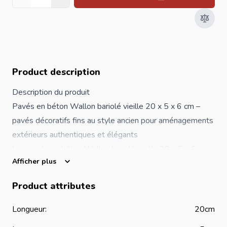
Quantité
Product description
Description du produit
Pavés en béton Wallon bariolé vieille 20 x 5 x 6 cm –
pavés décoratifs fins au style ancien pour aménagements
extérieurs authentiques et élégants
Les pavés en béton Wallon bariolé vieille 20 x 5 x 6 cm
Afficher plus
sont des pavés étroits au charme traditionnel. Leur
mélange de teintes vieillies crée un effet naturel et
Product attributes
patiné, idéal pour des aménagements extérieurs au style
rustique ou classique.
Longueur:
20cm
Leur teinte bariolée vieille apporte un rendu sobre,