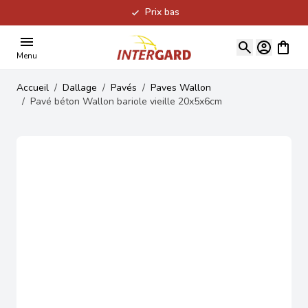
Prix bas
Allez au contenu
Voir le
Menu
Accueil
/
Dallage
/
Pavés
/
Paves Wallon
/
Pavé béton Wallon bariole vieille 20x5x6cm