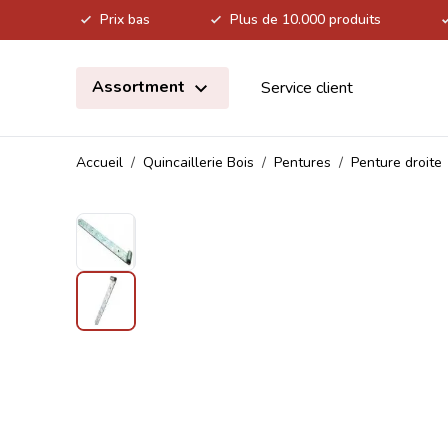
Prix bas
Plus de 10.000 produits
Allez au contenu
Assortment
Service client
Accueil
/
Quincaillerie Bois
/
Pentures
/
Penture droite