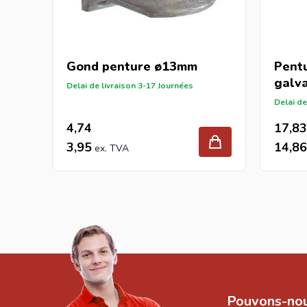
Gond penture ø13mm
Pentu
galva
Delai de livraison 3-17 Journées
ø13/
Delai de
4,74
17,83
3,95
14,86
Pouvons-nou