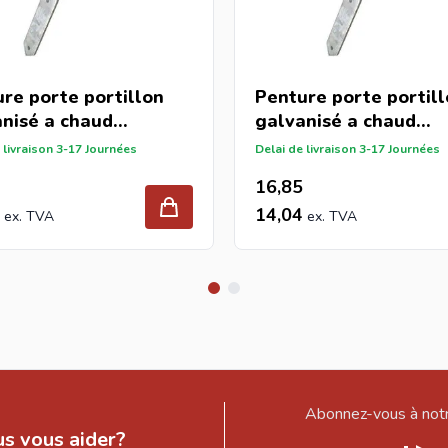
re porte portillon
Penture porte portil
nisé a chaud
galvanisé a chaud
800mm
ø13/700mm
 livraison 3-17 Journées
Delai de livraison 3-17 Journées
16,85
14,04
Abonnez-vous à notr
s vous aider?