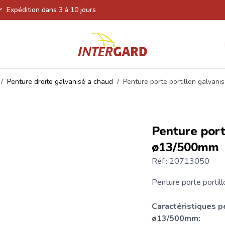
Expédition dans 3 à 10 jours
/
Penture droite galvanisé a chaud
/
Penture porte portillon galvan
Penture port
ø13/500mm
Réf.: 20713050
Penture
porte
portill
Caractéristiques p
ø13/500mm: