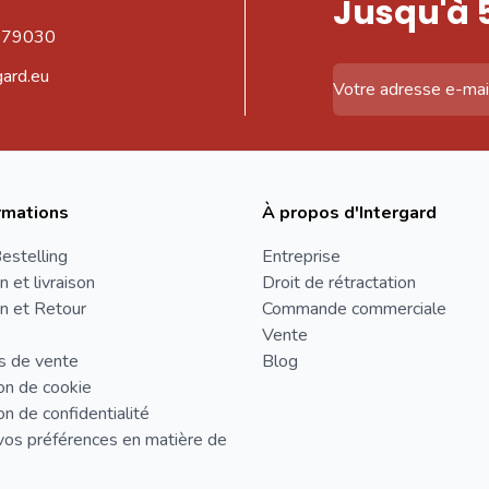
Jusqu'à 
579030
gard.eu
Adresse email
rmations
À propos d'Intergard
estelling
Entreprise
n et livraison
Droit de rétractation
n et Retour
Commande commerciale
Vente
s de vente
Blog
on de cookie
on de confidentialité
vos préférences en matière de