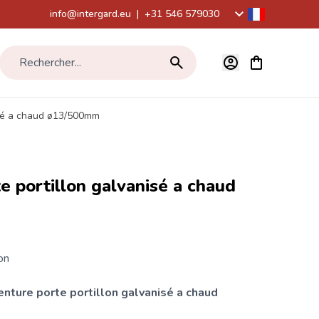
info@intergard.eu
|
+31 546 579030
Voir le panier,
Rechercher...
isé a chaud ø13/500mm
e portillon galvanisé a chaud
on
enture porte portillon galvanisé a chaud