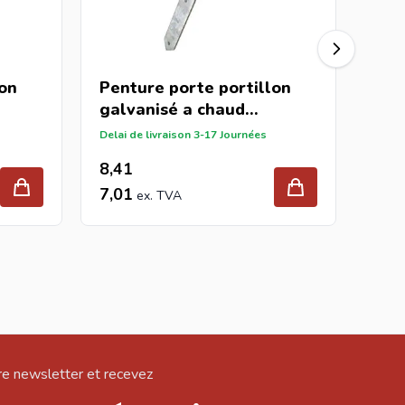
lon
Penture porte portillon
Pen
galvanisé a chaud
gal
ø13/300mm
ø13
Delai de livraison 3-17 Journées
Delai 
8,41
10,
7,01
9,0
e newsletter et recevez