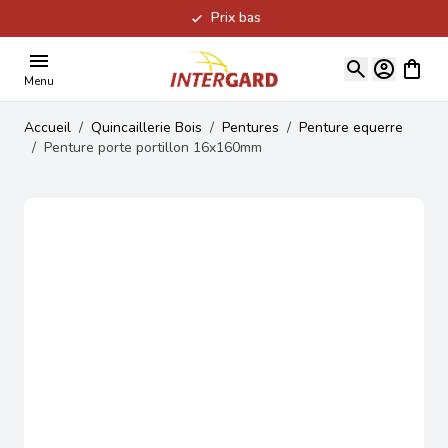
Prix bas
Allez au contenu
Voir le
Menu
Accueil
/
Quincaillerie Bois
/
Pentures
/
Penture equerre
/
Penture porte portillon 16x160mm