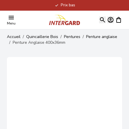
Prix bas
Allez au contenu
Voir le
Menu
Accueil
/
Quincaillerie Bois
/
Pentures
/
Penture anglaise
/
Penture Anglaise 400x36mm