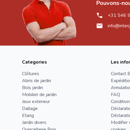
Pouvons-nou
+31 546 
info@inter
Categories
Les info
Clôtures
Contact B
Abris de jardin
Expéditio
Bois jardin
Annulatio
Mobilier de jardin
FAQ
Jeux exterieur
Condition
Dallage
Déclarati
Etang
Déclarati
Jardin divers
Modifier 
Quincaillerie Bois
cookies