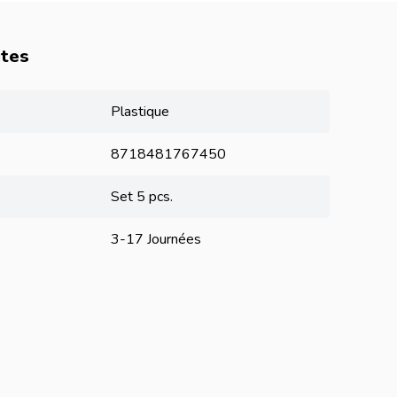
utes
Plastique
8718481767450
Set 5 pcs.
3-17 Journées