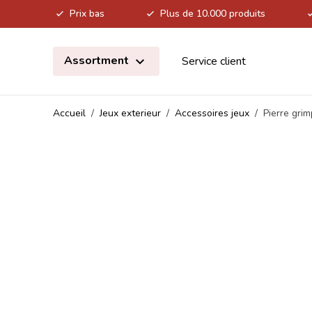
Prix bas
Plus de 10.000 produits
Allez au contenu
Assortment
Service client
Accueil
/
Jeux exterieur
/
Accessoires jeux
/
Pierre gri