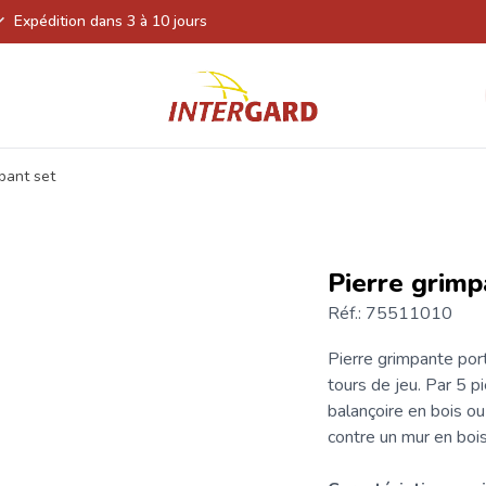
Expédition dans 3 à 10 jours
mpant set
Pierre grimp
Réf.: 75511010
Pierre grimpante por
tours de jeu. Par 5 p
balançoire
en bois ou
contre un mur en bois