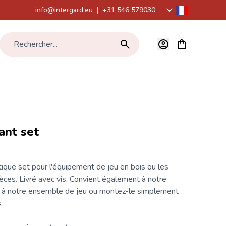
info@intergard.eu
|
+31 546 579030
Voir le panier,
Rechercher...
ant set
tique
set pour l'équipement de jeu en bois ou les
ièces. Livré avec
vis
. Convient également à notre
 à notre ensemble de jeu ou montez-le simplement
.