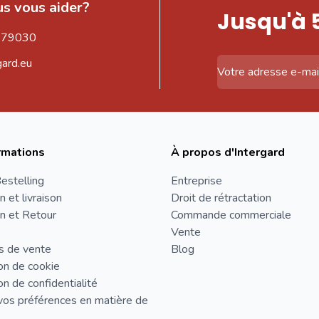
s vous aider?
Jusqu'à 
579030
gard.eu
Adresse email
rmations
À propos d'Intergard
estelling
Entreprise
n et livraison
Droit de rétractation
n et Retour
Commande commerciale
Vente
s de vente
Blog
on de cookie
on de confidentialité
vos préférences en matière de