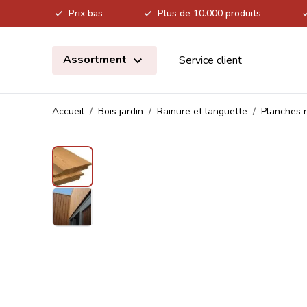
Prix bas
Plus de 10.000 produits
Allez au contenu
Assortment
Service client
Accueil
/
Bois jardin
/
Rainure et languette
/
Planches r