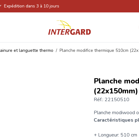
Expédition dans 3 à 10 jours
ainure et languette thermo
/
Planche modifice thermique 510cm (22
Planche mod
(22x150mm)
Réf.: 22150510
Planche modiwood ou
Caractéristiques p
+ Longueur: 510 cm