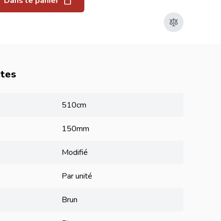
Dans le panier
utes
510cm
150mm
Modifié
Par unité
Brun