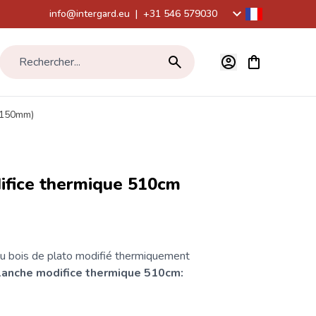
info@intergard.eu
|
+31 546 579030
Voir le panier,
Rechercher...
x150mm)
ifice thermique 510cm
 bois de plato modifié thermiquement
lanche modifice thermique 510cm: