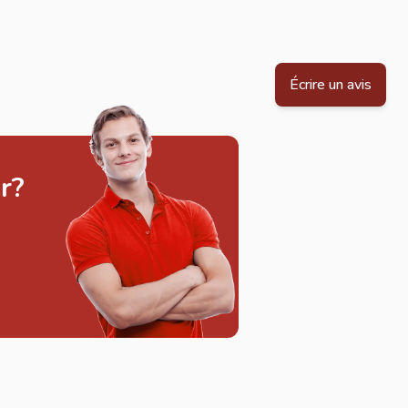
Écrire un avis
r?