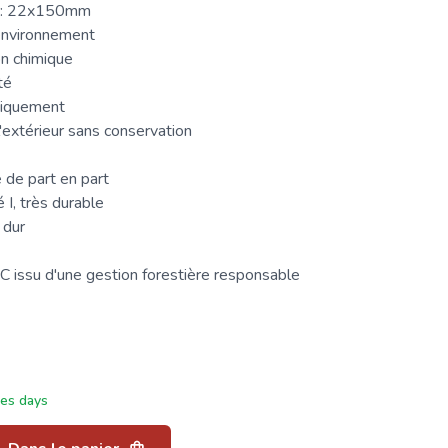
ur: 22x150mm
environnement
n chimique
té
miquement
l'extérieur sans conservation
 de part en part
 I, très durable
 dur
C
issu d'une gestion forestière responsable
ées days