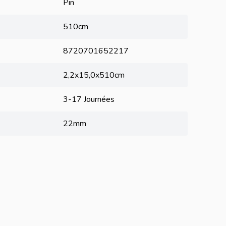
Pin
510cm
8720701652217
2,2x15,0x510cm
3-17 Journées
22mm