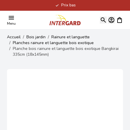
Prix bas
Allez au contenu
Voir le
Menu
Accueil
/
Bois jardin
/
Rainure et languette
/
Planches rainure et languette bois exotique
/
Planche bois rainure et languette bois exotique Bangkirai
335cm (18x145mm)