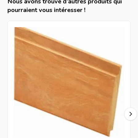
Nous avons trouvé d’autres produits qui
Le Bangkirai est un bois exotique extrêmement dense et
pourraient vous intéresser !
durable. Il est idéal pour les projets extérieurs exigeants,
offrant une excellente longévité naturelle sans traitement
intensif, tout en garantissant une finition esthétique et
professionnelle.
Comment installer une planche Bangkirai rainure et
languette ?
Préparez une ossature solide, stable et ventilée.
Posez la première planche avec précision et niveau.
Emboîtez les planches suivantes dans la rainure.
Fixez avec des
vis
inox adaptées aux bois exotiques.
Respectez les
jeux
de dilatation du bois.
Contrôlez régulièrement l’alignement pendant la pose.
Produits complémentaires
Complétez votre projet avec nos
poteaux en bois
,
vis
pour bois
,
équerres pour clôtures en bois
et notre gamme