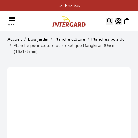
Prix bas
Allez au contenu
Voir le
Menu
Accueil
/
Bois jardin
/
Planche clôture
/
Planches bois dur
/
Planche pour cloture bois exotique Bangkirai 305cm
(16x145mm)