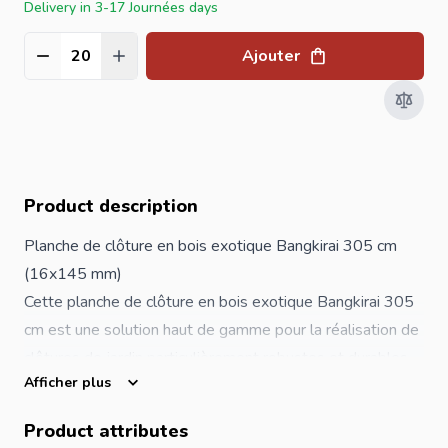
Delivery in 3-17 Journées days
Ajouter
Quantité
Product description
Planche de
clôture
en bois exotique Bangkirai 305 cm
(16x145 mm)
Cette planche de clôture en bois exotique Bangkirai 305
cm est une solution haut de gamme pour la réalisation de
clôtures de jardin particulièrement robustes et durables.
Afficher plus
Le Bangkirai est un bois tropical reconnu pour sa très
haute résistance naturelle aux intempéries, aux insectes
Product attributes
et aux champignons.