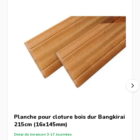
exotique peut être appliquée pour conserver sa couleur
d’origine.
FAQ – Questions fréquentes
Pourquoi choisir le Bangkirai pour une clôture ?
Parce qu’il offre une très haute résistance naturelle et une
durabilité exceptionnelle.
Quelle est sa durée de vie ?
Avec une installation correcte, il peut durer plusieurs
décennies et bénéficie d’une garantie de 25 ans.
Faut-il entretenir ce bois ?
Non obligatoire, mais une huile peut être utilisée pour
préserver sa teinte d’origine.
Le bois est-il certifié FSC ?
Planche pour cloture bois dur Bangkirai
Oui, il provient de forêts gérées durablement et certifiées
215cm (16x145mm)
FSC.
Delai de livraison 3-17 Journées