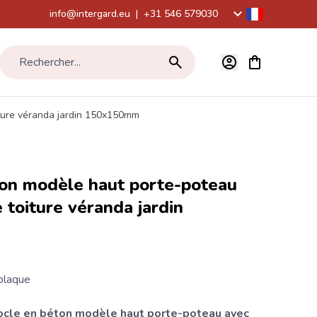
info@intergard.eu
|
+31 546 579030
Voir le panier,
Rechercher...
ture véranda jardin 150x150mm
ton modèle haut porte-poteau
 toiture véranda jardin
plaque
socle en béton modèle haut porte-poteau avec