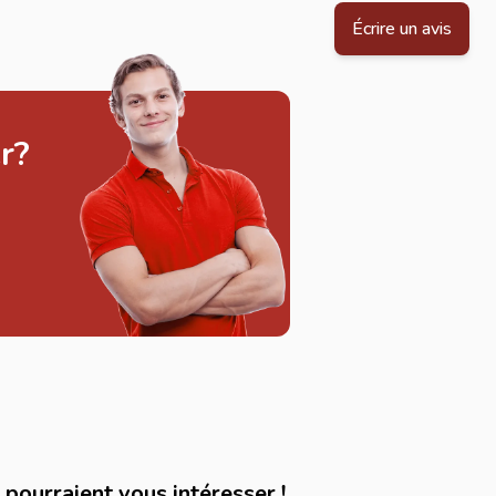
Écrire un avis
r?
pourraient vous intéresser !