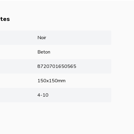
utes
Noir
Beton
8720701650565
150x150mm
4-10