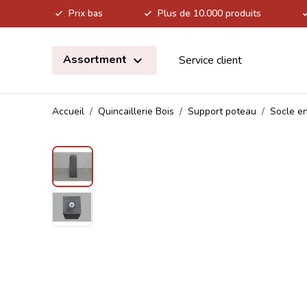
Prix bas
Plus de 10.000 produits
Allez au contenu
Assortment
Service client
Accueil
/
Quincaillerie Bois
/
Support poteau
/
Socle e