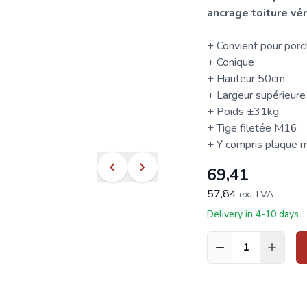
ancrage toiture v
+ Convient pour porch
+ Conique
+ Hauteur 50cm
+ Largeur supérieu
+ Poids ±31kg
+ Tige filetée M16
+ Y compris plaque mé
69,41
57,84
ex. TVA
Delivery in 4-10 days
Quantité