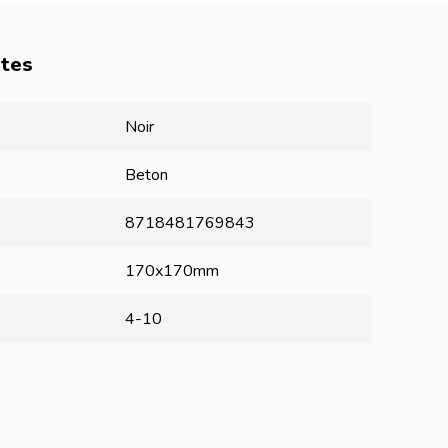
utes
Noir
Beton
8718481769843
170x170mm
4-10