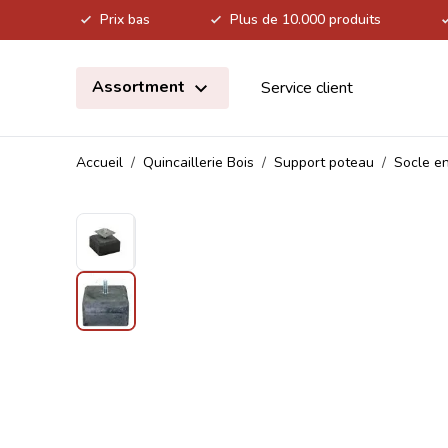
Prix bas
Plus de 10.000 produits
Allez au contenu
Assortment
Service client
Accueil
/
Quincaillerie Bois
/
Support poteau
/
Socle e