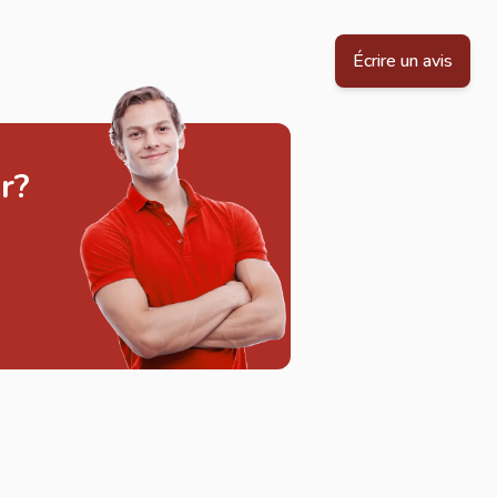
Écrire un avis
r?