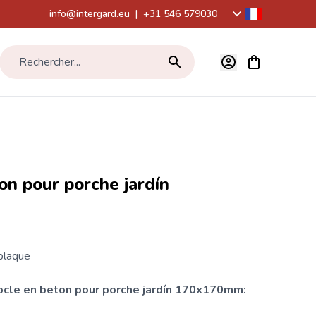
info@intergard.eu
|
+31 546 579030
Voir le panier,
Rechercher...
on pour porche jardín
plaque
ocle en beton pour porche jardín 170x170mm: