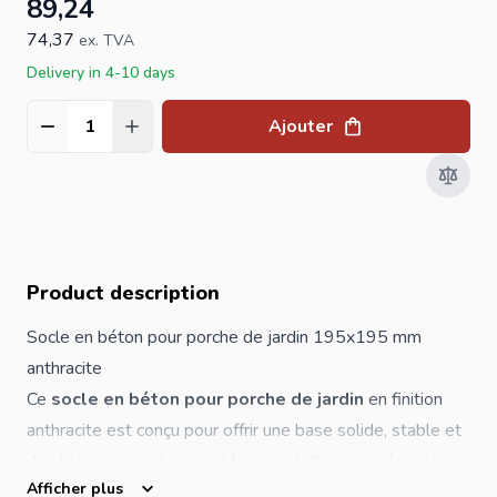
89,24
74,37
ex. TVA
Delivery in 4-10 days
Ajouter
Quantité
Product description
Socle en béton pour porche de jardin 195x195 mm
anthracite
Ce
socle en béton pour porche de jardin
en finition
anthracite est conçu pour offrir une base solide, stable et
durable aux structures extérieures telles que vérandas,
Afficher plus
abris d’auto, auvents et cabanons. Sa conception