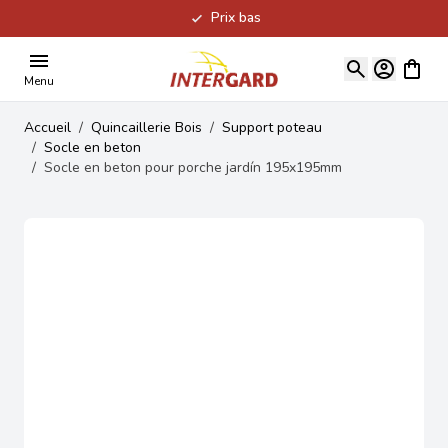
Prix bas
Allez au contenu
Voir le
Menu
Accueil
/
Quincaillerie Bois
/
Support poteau
/
Socle en beton
/
Socle en beton pour porche jardín 195x195mm