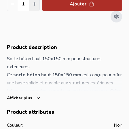
Ajouter
Quantité
Product description
Socle béton haut 150x150 mm pour structures
extérieures
Ce
socle béton haut 150x150 mm
est conçu pour offrir
une base solide et durable aux structures extérieures
telles que vérandas, carports, auvents et cabanons. Grâce
Afficher plus
à sa hauteur importante et sa conception renforcée, il
assure un excellent maintien des
poteaux
dans le temps.
Product attributes
Avec une
hauteur de 580 mm
et un
poids d’environ
31 kg
, ce socle constitue une solution fiable pour les
Couleur:
Noir