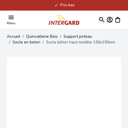
Prix bas
Allez au contenu
Voir le
Menu
Accueil
/
Quincaillerie Bois
/
Support poteau
/
Socle en beton
/
Socle béton haut modèle 150x150mm