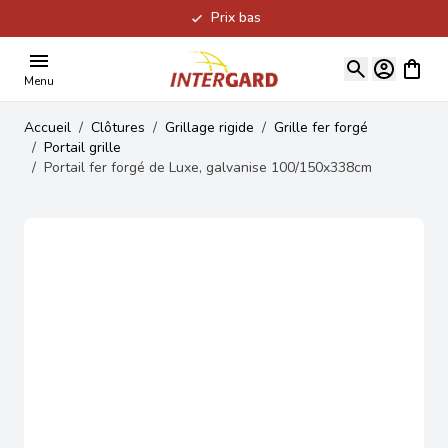
Prix bas
Allez au contenu
Voir le
Menu
Accueil
/
Clôtures
/
Grillage rigide
/
Grille fer forgé
/
Portail grille
/
Portail fer forgé de Luxe, galvanise 100/150x338cm