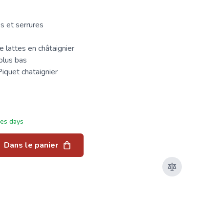
s et serrures
 lattes en châtaignier
 plus bas
Piquet chataignier
ées days
Dans le panier