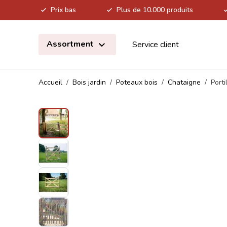
Prix bas
Plus de 10.000 produits
Allez au contenu
Assortment
Service client
Accueil
/
Bois jardin
/
Poteaux bois
/
Chataigne
/
Port