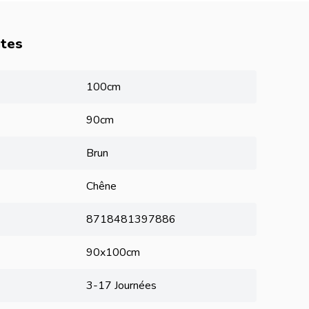
utes
100cm
90cm
Brun
Chêne
8718481397886
90x100cm
3-17 Journées