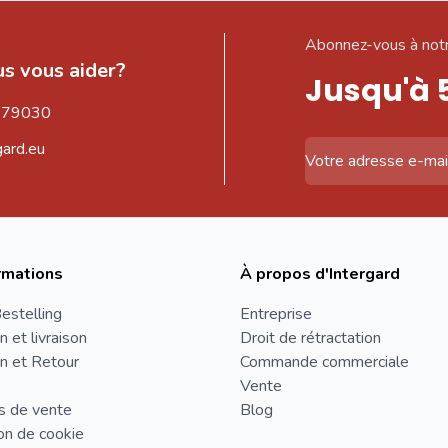
Abonnez-vous à notr
s vous aider?
Jusqu'à 
579030
gard.eu
Adresse email
rmations
À propos d'Intergard
estelling
Entreprise
n et livraison
Droit de rétractation
n et Retour
Commande commerciale
Vente
s de vente
Blog
on de cookie