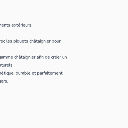
ments extérieurs.
vec les
piquets châtaignier
pour
a gamme
châtaignier
afin de créer un
turels.
hétique, durable et parfaitement
gers.