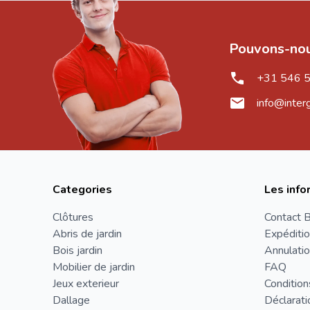
Pouvons-nou
+31 546 
info@inter
Categories
Les info
Clôtures
Contact B
Abris de jardin
Expéditio
Bois jardin
Annulatio
Mobilier de jardin
FAQ
Jeux exterieur
Condition
Dallage
Déclarati