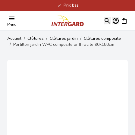
Prix bas
Allez au contenu
Voir le
Menu
Accueil
/
Clôtures
/
Clôtures jardin
/
Clôtures composite
/
Portillon jardin WPC composite anthracite 90x180cm