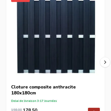
Cloture composite anthracite
180x180cm
Delai de livraison 3-17 Journées
165,00
Prix Spécial
Prix normal
178,50
198,00