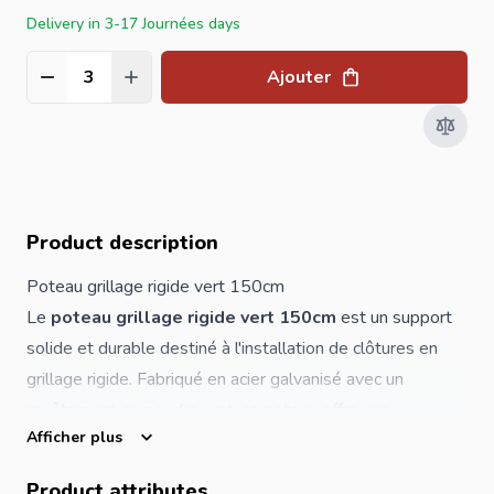
Delivery in 3-17 Journées days
Ajouter
Quantité
Product description
Poteau grillage rigide vert 150cm
Le
poteau grillage rigide vert 150cm
est un support
solide et durable destiné à l'installation de clôtures en
grillage rigide. Fabriqué en acier galvanisé avec un
revêtement en poudre vert, ce poteau offre une
Afficher plus
excellente protection contre la rouille et les conditions
extérieures.
Product attributes