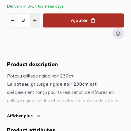
Delivery in 3-17 Journées days
Ajouter
Quantité
Product description
Poteau grillage rigide noir 230cm
Le
poteau grillage rigide noir 230cm
est
spécialement conçu pour la réalisation de clôtures en
grillage rigide solides et durables. Ce poteau de clôture
en acier galvanisé avec revêtement en poudre offre une
Afficher plus
excellente résistance contre la corrosion, les intempéries
et l'usure quotidienne.
Product attributes