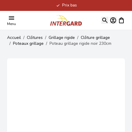
Prix bas
Allez au contenu
Voir le
Menu
Accueil
/
Clôtures
/
Grillage rigide
/
Clôture grillage
/
Poteaux grillage
/
Poteau grillage rigide noir 230cm