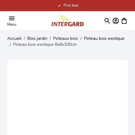
Prix bas
Allez au contenu
Voir le
Menu
Accueil
/
Bois jardin
/
Poteaux bois
/
Poteau bois exotique
/
Poteau bois exotique 8x8x300cm