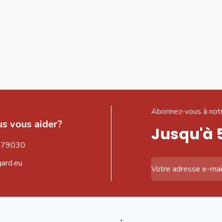
Abonnez-vous à notr
s vous aider?
Jusqu'à 
579030
gard.eu
Adresse email