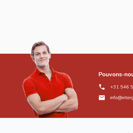
Pouvons-nou
+31 546 
info@inter