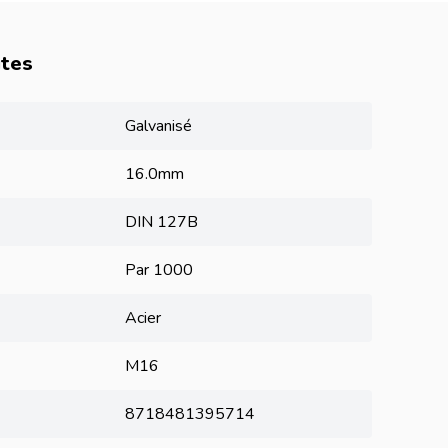
utes
Galvanisé
16.0mm
DIN 127B
Par 1000
Acier
M16
8718481395714