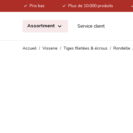
Prix bas
Plus de 10.000 produits
Allez au contenu
Assortment
Service client
Accueil
/
Visserie
/
Tiges filetées & écrous
/
Rondelle