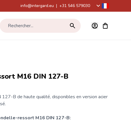
info@intergard.eu
|
+31 546 579030
Voir le panier,
Rechercher...
ssort M16 DIN 127-B
 127-B de haute qualité, disponibles en version acier
sé.
ondelle-ressort M16 DIN 127-B: