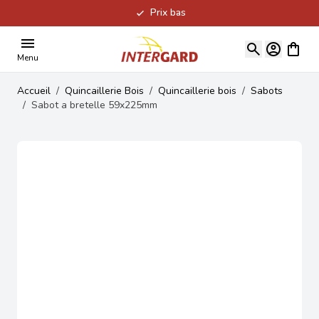
Prix bas
Allez au contenu
Voir le
Menu
Accueil
/
Quincaillerie Bois
/
Quincaillerie bois
/
Sabots
/
Sabot a bretelle 59x225mm