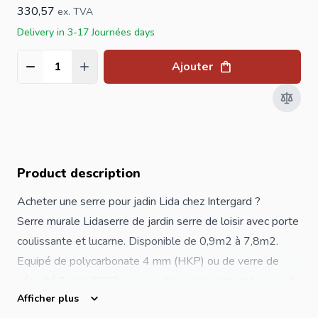
330,57
ex. TVA
Delivery in 3-17 Journées days
Ajouter
Quantité
Product description
Acheter une serre pour jadin Lida chez Intergard ?
Serre murale Lida
serre de jardin
serre de loisir avec porte
coulissante et lucarne. Disponible de 0,9m2 à 7,8m2.
Equipé de polycarbonate 4 mm (HKP) ou de verre de
sécurité 3 mm (ESG), avec porte coulissante et lucarne à
Afficher plus
fonctionnement fluide. Le polycarbonate est stabilisé aux