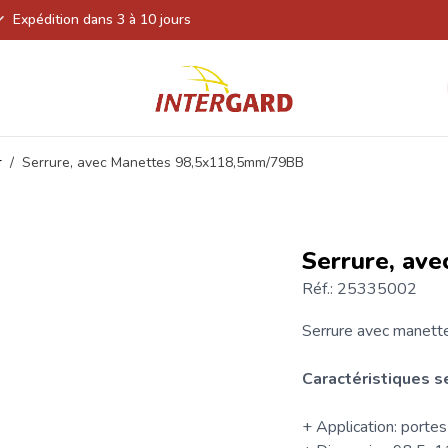
Expédition dans 3 à 10 jours
r
/
Serrure, avec Manettes 98,5x118,5mm/79BB
Serrure, av
Réf.: 25335002
Serrure avec manett
Caractéristiques 
+ Application: portes