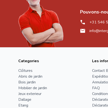
Pouvons-nou
+31 546 
info@inter
Categories
Les info
Clôtures
Contact B
Abris de jardin
Expéditio
Bois jardin
Annulatio
Mobilier de jardin
FAQ
Jeux exterieur
Condition
Dallage
Déclarati
Etang
Déclarati