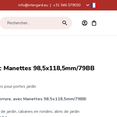
info@intergard.eu
|
+31 546 579030
Voir le panier,
Rechercher...
ec Manettes 98,5x118,5mm/79BB
es
pour portes jardin
serrure, avec Manettes 98,5x118,5mm/79BB:
 de jardin, cabanes en rondins,
abris de jardin