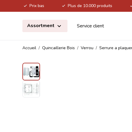
Prix bas
Plus de 10.000 produits
Allez au contenu
Assortment
Service client
Accueil
/
Quincaillerie Bois
/
Verrou
/
Serrure a plaque