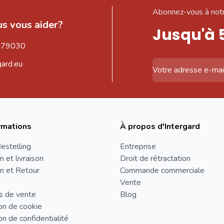
Abonnez-vous à notr
s vous aider?
Jusqu'à 
579030
gard.eu
Adresse email
rmations
À propos d'Intergard
estelling
Entreprise
n et livraison
Droit de rétractation
n et Retour
Commande commerciale
Vente
s de vente
Blog
on de cookie
on de confidentialité