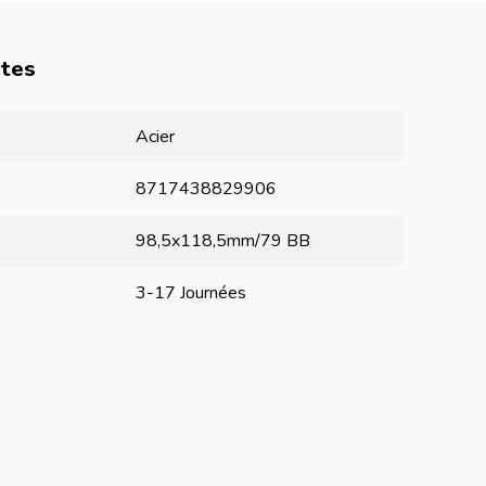
utes
Acier
8717438829906
98,5x118,5mm/79 BB
3-17 Journées