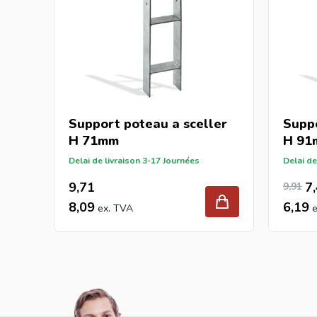
Support poteau a sceller
Suppo
H 71mm
H 91
Delai de livraison 3-17 Journées
Delai de
8,26
Prix Sp
Prix n
9,71
7
9,91
8,09
6,19