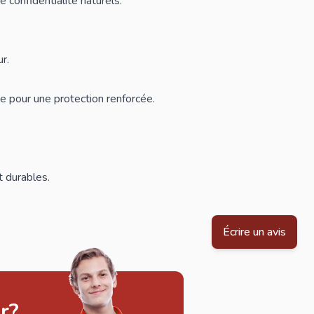
e confidentialité naturels
.
r.
e pour une protection renforcée.
t durables.
Écrire un avis
r?