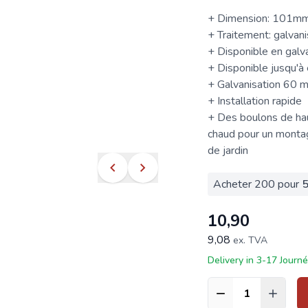
+ Dimension: 101
+ Traitement: galvan
+ Disponible en galv
+ Disponible jusqu'à
+ Galvanisation 60 m
+ Installation rapide
+ Des boulons de hau
chaud pour un montag
de jardin
Acheter 200 pour
5
10,90
9,08
ex. TVA
Delivery in 3-17 Journ
Quantité