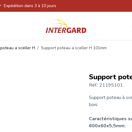
Expédition dans 3 à 10 jours
poteau a sceller H
/
Support poteau a sceller H 101mm
Support pot
Réf.: 21195101
Support poteau
à sce
bois
Caractéristiques
s
600x60x5,5mm: