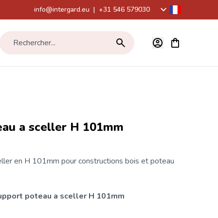
info@intergard.eu
|
+31 546 579030
Voir le panier,
Rechercher...
eau a sceller H 101mm
ller en H 101mm pour constructions bois et
poteau
upport poteau
a sceller H 101mm