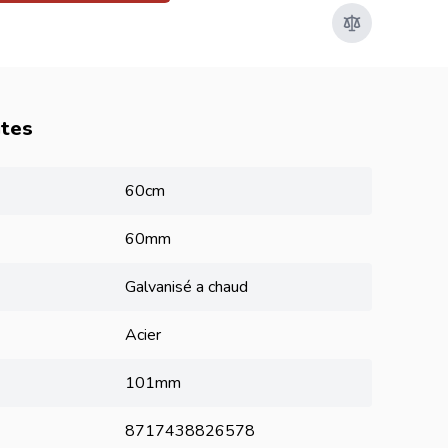
utes
60cm
60mm
Galvanisé a chaud
Acier
101mm
8717438826578