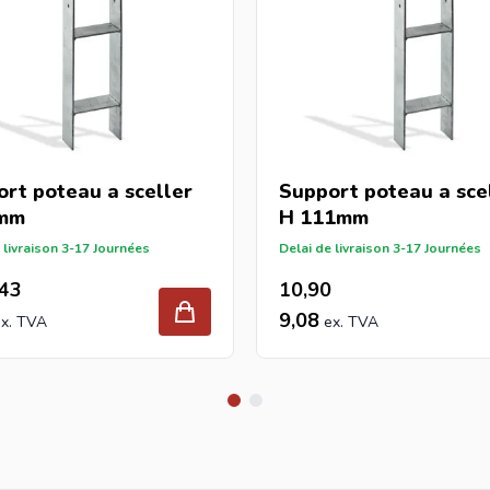
rt poteau a sceller
Support poteau a sce
mm
H 111mm
 livraison 3-17 Journées
Delai de livraison 3-17 Journées
écial
ormal
,43
10,90
9,08