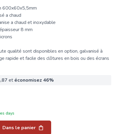
mm 600x60x5,5mm
isé a chaud
anise a chaud et inoxydable
 épaisseur 8 mm
icrons
te qualité sont disponibles en option, galvanisé à
e rapide et facile des
clôtures
en bois ou des écrans
,87
et
économisez
46
%
ées days
Dans le panier