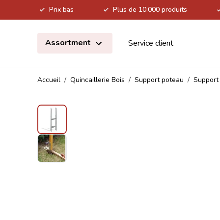
Prix bas
Plus de 10.000 produits
Allez au contenu
Assortment
Service client
Accueil
/
Quincaillerie Bois
/
Support poteau
/
Support 