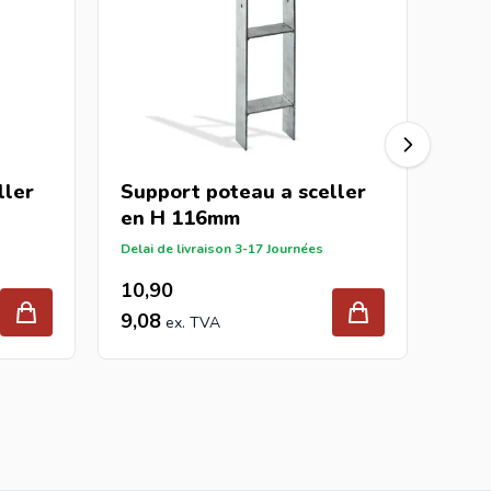
ller
Support poteau a sceller
Sup
en H 116mm
H 
Delai de livraison 3-17 Journées
Delai 
10,90
10,
9,08
9,0