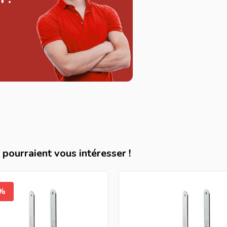
pourraient vous intéresser !
5%