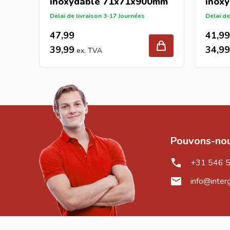
inoxydable 71x71x900mm
inox
Delai de livraison 3-17 Journées
Delai de
47,99
41,99
39,99
34,99
Pouvons-nou
+31 546 
info@inter