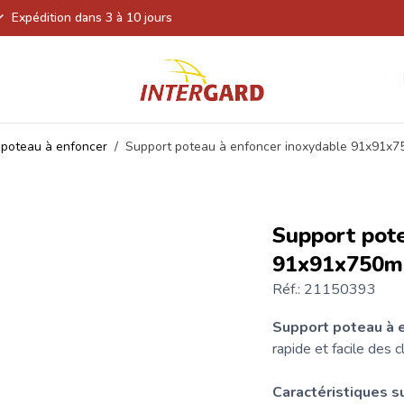
Expédition dans 3 à 10 jours
 poteau à enfoncer
/
Support poteau à enfoncer inoxydable 91x91x
Support pote
91x91x750
Réf.: 21150393
Support poteau à 
rapide et facile des
c
Caractéristiques
s