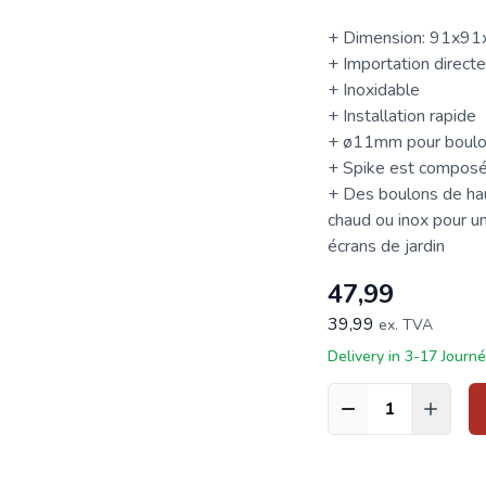
+ Dimension: 91x9
+ Importation directe,
+ Inoxidable
+ Installation rapide
+ ø11mm pour boul
+ Spike est composé d
+ Des boulons de hau
chaud ou inox pour un
écrans de jardin
47,99
39,99
ex. TVA
Delivery in 3-17 Journ
Quantité