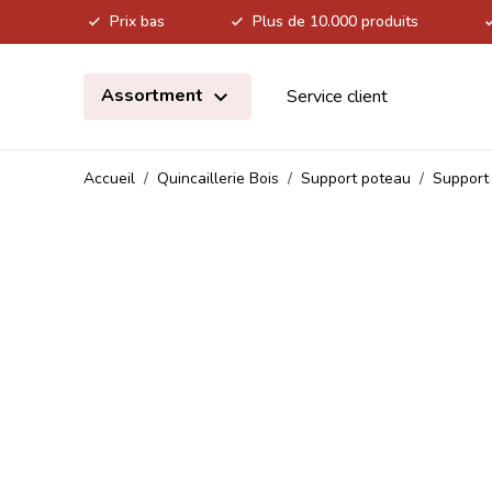
Prix bas
Plus de 10.000 produits
Allez au contenu
Assortment
Service client
Accueil
/
Quincaillerie Bois
/
Support poteau
/
Support