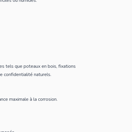
ficiles ou humides.
es tels que
poteaux en bois
,
fixations
e confidentialité naturels
.
tance maximale à la corrosion.