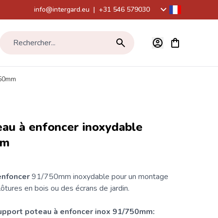
info@intergard.eu
|
+31 546 579030
Voir le panier,
Rechercher...
750mm
au à enfoncer inoxydable
mm
enfoncer
91/750mm inoxydable pour un montage
lôtures
en bois ou des écrans de jardin.
upport poteau
à enfoncer inox 91/750mm: