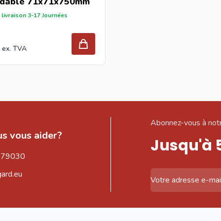
ydable 71x71x750mm
 livraison 3-17 Journées
Abonnez-vous à notr
s vous aider?
Jusqu'à 
579030
gard.eu
Adresse email