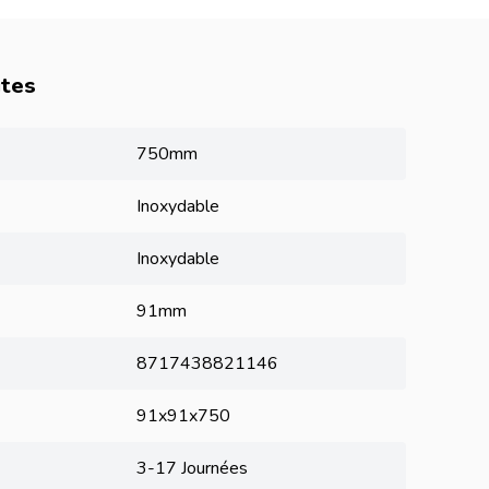
utes
750mm
Inoxydable
Inoxydable
91mm
8717438821146
91x91x750
3-17 Journées