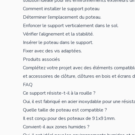
solution idéale pour les environnements extérieurs dif
Comment installer le support poteau
Déterminer l’emplacement du poteau.
Enfoncer le support verticalement dans le sol.
Vérifier l’alignement et la stabilité.
Insérer le poteau dans le support.
Fixer avec des
vis
adaptées.
Produits associés
Complétez votre projet avec des éléments compatibl
et accessoires de clôture
,
clôtures en bois
et
écrans d
FAQ
Ce support résiste-t-il à la rouille ?
Oui, il est fabriqué en acier inoxydable pour une résis
Quelle taille de poteau est compatible ?
Il est conçu pour des
poteaux
de 91x91mm.
Convient-il aux zones humides ?