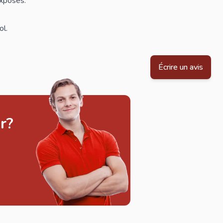
exposés.
ol.
Écrire un avis
r?