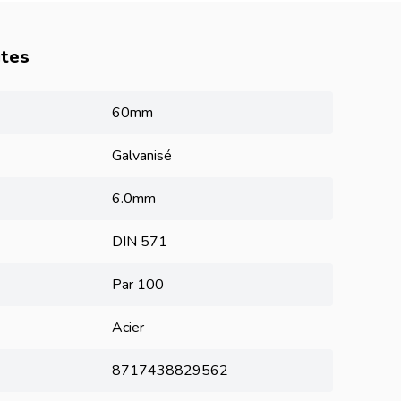
utes
60mm
Galvanisé
6.0mm
DIN 571
Par 100
Acier
8717438829562