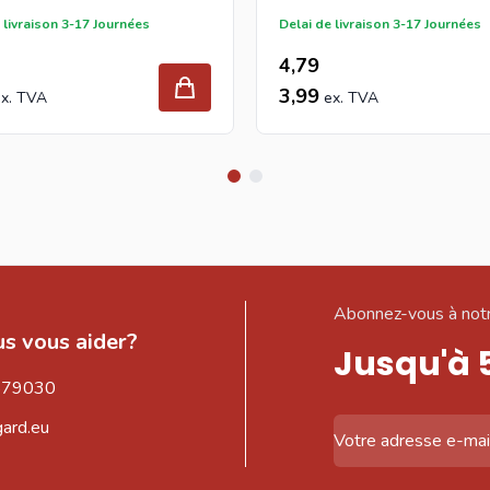
 livraison 3-17 Journées
Delai de livraison 3-17 Journées
4,79
3,99
Abonnez-vous à notr
s vous aider?
Jusqu'à 
579030
gard.eu
Adresse email