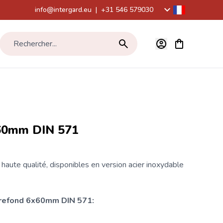
info@intergard.eu
|
+31 546 579030
Voir le panier,
Rechercher...
60mm DIN 571
aute qualité, disponibles en version acier inoxydable
irefond
6x60mm DIN 571: