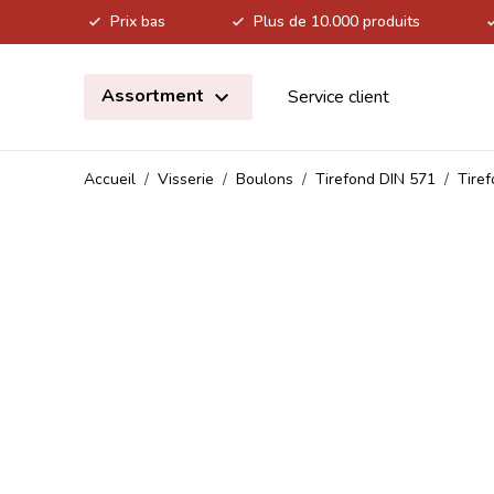
Prix bas
Plus de 10.000 produits
Allez au contenu
Assortment
Service client
Accueil
/
Visserie
/
Boulons
/
Tirefond DIN 571
/
Tire