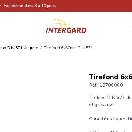
Expédition dans 3 à 10 jours
fond DIN 571 zinguee
/
Tirefond 6x60mm DIN 571
Tirefond 6x
Réf.: 15706060
Tirefond
DIN 571 de h
et galvanisé.
Caractéristiques
t