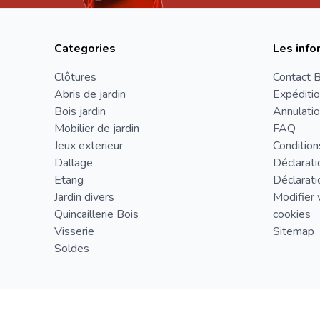
Categories
Les info
Clôtures
Contact B
Abris de jardin
Expéditio
Bois jardin
Annulatio
Mobilier de jardin
FAQ
Jeux exterieur
Condition
Dallage
Déclarati
Etang
Déclarati
Jardin divers
Modifier 
Quincaillerie Bois
cookies
Visserie
Sitemap
Soldes