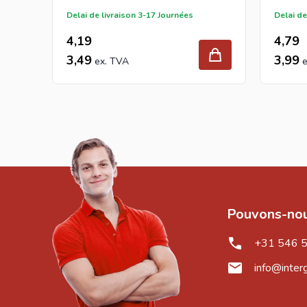
Delai de livraison 3-17 Journées
Delai de
4,19
4,79
3,49
3,99
Pouvons-nou
+31 546 
info@inter