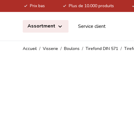
Prix bas
Plus de 10.000 produits
Allez au contenu
Assortment
Service client
Accueil
/
Visserie
/
Boulons
/
Tirefond DIN 571
/
Tire