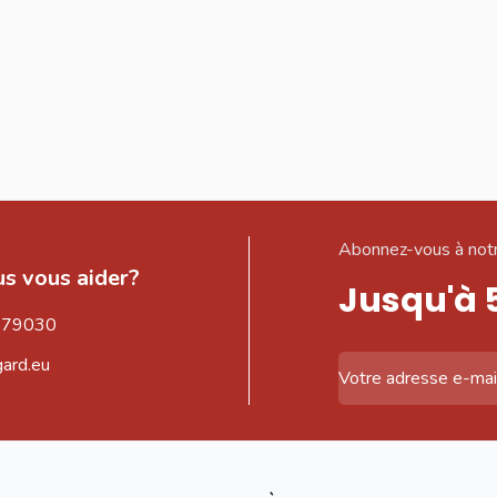
Abonnez-vous à notr
s vous aider?
Jusqu'à 
579030
gard.eu
Adresse email