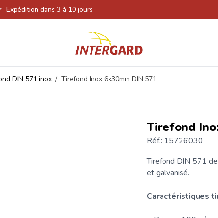
Expédition dans 3 à 10 jours
fond DIN 571 inox
/
Tirefond Inox 6x30mm DIN 571
Tirefond In
Réf.: 15726030
Tirefond
DIN 571 de h
et galvanisé.
Caractéristiques
t