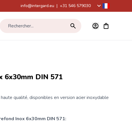
info@intergard.eu
|
+31 546 579030
Voir le panier,
Rechercher...
ox 6x30mm DIN 571
aute qualité, disponibles en version acier inoxydable
irefond
Inox 6x30mm DIN 571: