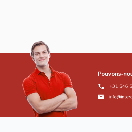
Pouvons-nou
+31 546 
info@inter