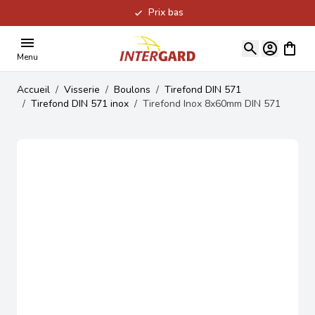
Prix bas
Allez au contenu
Voir le
Menu
Accueil
/
Visserie
/
Boulons
/
Tirefond DIN 571
/
Tirefond DIN 571 inox
/
Tirefond Inox 8x60mm DIN 571