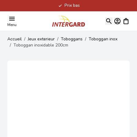
Prix bas
Allez au contenu
Voir le
Menu
Accueil
/
Jeux exterieur
/
Toboggans
/
Toboggan inox
/
Toboggan inoxidable 200cm