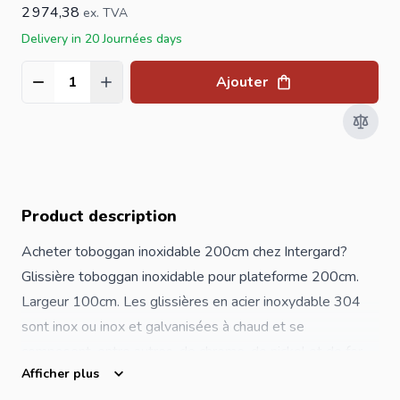
2 974,38
ex. TVA
Delivery in 20 Journées days
Ajouter
Quantité
Product description
Acheter toboggan inoxidable 200cm chez Intergard?
Glissière toboggan inoxidable pour plateforme 200cm.
Largeur 100cm. Les glissières en acier inoxydable 304
sont inox ou inox et galvanisées à chaud et se
composent, entre autres, de chrome, de nickel et de fer.
Afficher plus
Cela réduit considérablement les risques de formation de